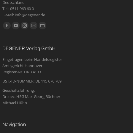
Deutschland
Tel.: 0511-963 60 0
E-Mail: info@degener.de
Finden Sie uns auf:
Facebook
YouTube
Instagram
E-
Website
page
page
page
Mail
page
opens
opens
opens
page
opens
DEGENER Verlag GmbH
in
in
in
opens
in
Eingetragen beim Handelsregister
new
new
new
in
new
Amtsgericht Hannover
window
window
window
new
window
Register-Nr. HRB 4133
window
UST.-ID-NUMMER: DE 115 676 709
Geschäftsführung:
Dr. oec. HSG Max-Georg Büchner
Michael Hühn
Navigation