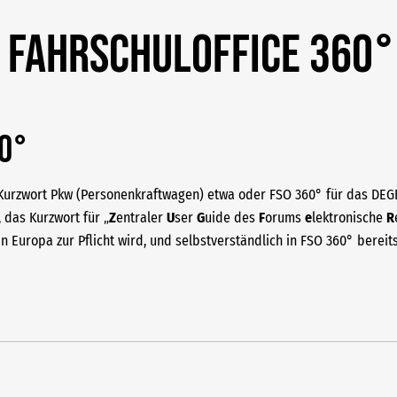
n FAHRSCHULOFFICE 360°
60°
s Kurzwort Pkw (Personenkraftwagen) etwa oder FSO 360° für das D
, das Kurzwort für „
Z
entraler
U
ser
G
uide des
F
orums
e
lektronische
R
 Europa zur Pflicht wird, und selbstverständlich in FSO 360° bereits 