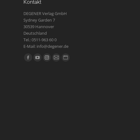
Kontakt
DEGENER Verlag GmbH
Sydney Garden 7
30539 Hannover
Deutschland
Tel.: 0511-963 60 0
E-Mail: info@degener.de
Finden Sie uns auf:
Facebook
YouTube
Instagram
E-
Website
page
page
page
Mail
page
opens
opens
opens
page
opens
in
in
in
opens
in
new
new
new
in
new
window
window
window
new
window
window