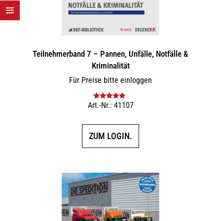
Teilnehmerband 7 – Pannen, Unfälle, Notfälle &
Kriminalität
Für Preise bitte einloggen
Art.-Nr.: 41107
Bewertet mit
5.00
von 5
ZUM LOGIN.