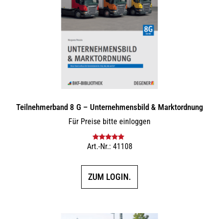
Teilnehmerband 8 G – Unternehmensbild & Marktordnung
Für Preise bitte einloggen
Art.-Nr.: 41108
Bewertet mit
5.00
von 5
ZUM LOGIN.