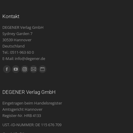
Kontakt
DEGENER Verlag GmbH
Sydney Garden 7
30539 Hannover
Deutschland
Tel.: 0511-963 60 0
E-Mail: info@degener.de
Finden Sie uns auf:
Facebook
YouTube
Instagram
E-
Website
page
page
page
Mail
page
opens
opens
opens
page
opens
DEGENER Verlag GmbH
in
in
in
opens
in
Eingetragen beim Handelsregister
new
new
new
in
new
Amtsgericht Hannover
window
window
window
new
window
Register-Nr. HRB 4133
window
UST.-ID-NUMMER: DE 115 676 709