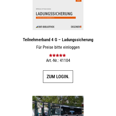
Teilnehmerband 4 G – Ladungssicherung
Für Preise bitte einloggen
Art.-Nr.: 41104
Bewertet mit
5.00
von 5
ZUM LOGIN.