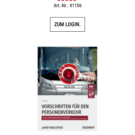
Art.-Nr.: 41106
Bewertet mit
5.00
von 5
ZUM LOGIN.