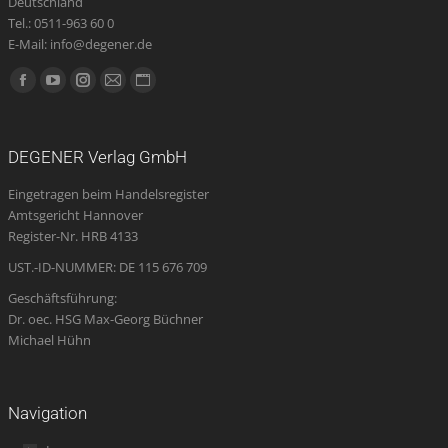
Deutschland
Tel.: 0511-963 60 0
E-Mail: info@degener.de
Finden Sie uns auf:
Facebook
YouTube
Instagram
E-
Website
page
page
page
Mail
page
opens
opens
opens
page
opens
DEGENER Verlag GmbH
in
in
in
opens
in
Eingetragen beim Handelsregister
new
new
new
in
new
Amtsgericht Hannover
window
window
window
new
window
Register-Nr. HRB 4133
window
UST.-ID-NUMMER: DE 115 676 709
Geschäftsführung:
Dr. oec. HSG Max-Georg Büchner
Michael Hühn
Navigation