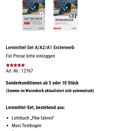
Lernmittel-Set A/A2/A1 Ersterwerb
Für Preise bitte einloggen
Art.-Nr.: 12767
Bewertet mit
5.00
von 5
Lernmittel-Set, bestehend aus:
Lehrbuch „Pkw fahren“
Maxi-Testbogen