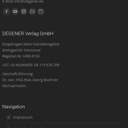
E-Mail: info@degener.de
Finden Sie uns auf:
Facebook
YouTube
Instagram
E-
Website
page
page
page
Mail
page
opens
opens
opens
page
opens
DEGENER Verlag GmbH
in
in
in
opens
in
Eingetragen beim Handelsregister
new
new
new
in
new
Amtsgericht Hannover
window
window
window
new
window
Register-Nr. HRB 4133
window
UST.-ID-NUMMER: DE 115 676 709
Geschäftsführung:
Dr. oec. HSG Max-Georg Büchner
Michael Hühn
Navigation
Impressum