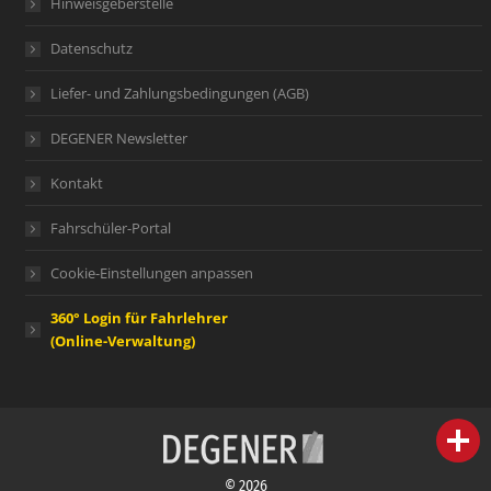
Hinweisgeberstelle
Datenschutz
Liefer- und Zahlungsbedingungen (AGB)
DEGENER Newsletter
Kontakt
Fahrschüler-Portal
Cookie-Einstellungen anpassen
360° Login für Fahrlehrer
(Online-Verwaltung)
person
IHR FACHBERATER
© 2026
campaign
WERBEMATERIAL