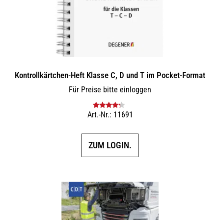
Kontrollkärtchen-Heft Klasse C, D und T im Pocket-Format
Für Preise bitte einloggen
Art.-Nr.: 11691
Bewertet
mit
4.00
von 5
ZUM LOGIN.