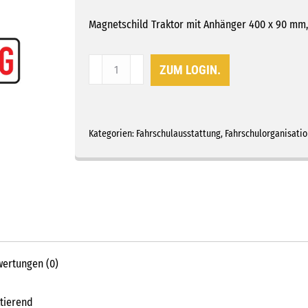
Magnetschild Traktor mit Anhänger 400 x 90 mm,
Magnetschild
ZUM LOGIN.
Traktor
mit
Anhänger
Menge
Kategorien:
Fahrschulausstattung
,
Fahrschulorganisatio
ertungen (0)
ktierend