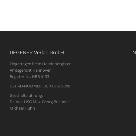
DEGENER Verlag GmbH
N
Eingetragen beim Handelsregister
Amtsgericht Hannover
Register-Nr. HRB 4133
UST.-ID-NUMMER: DE 115 676 709
Geschäftsführung:
Dr. oec. HSG Max-Georg Büchner
Michael Hühn