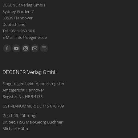
DEGENER Verlag GmbH
Sydney Garden 7
30539 Hannover
Deutschland
Tel.: 0511-963 60 0
E-Mail: info@degener.de
Finden Sie uns auf:
Facebook
YouTube
Instagram
E-
Website
page
page
page
Mail
page
opens
opens
opens
page
opens
DEGENER Verlag GmbH
in
in
in
opens
in
Eingetragen beim Handelsregister
new
new
new
in
new
Amtsgericht Hannover
window
window
window
new
window
Register-Nr. HRB 4133
window
UST.-ID-NUMMER: DE 115 676 709
Geschäftsführung:
Dr. oec. HSG Max-Georg Büchner
Michael Hühn