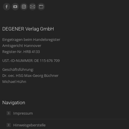
Finden Sie uns auf:
Facebook
YouTube
Instagram
E-
Website
page
page
page
Mail
page
opens
opens
opens
page
opens
DEGENER Verlag GmbH
in
in
in
opens
in
Eingetragen beim Handelsregister
new
new
new
in
new
Amtsgericht Hannover
window
window
window
new
window
Register-Nr. HRB 4133
window
UST.-ID-NUMMER: DE 115 676 709
Geschäftsführung:
Dr. oec. HSG Max-Georg Büchner
Michael Hühn
Navigation
Impressum
Hinweisgeberstelle