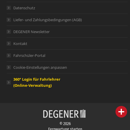
Datenschutz
Liefer- und Zahlungsbedingungen (AGB)
DEGENER Newsletter
Kontakt
Fahrschüler-Portal
Cookie-Einstellungen anpassen
360° Login für Fahrlehrer
(Online-Verwaltung)
person
IHR FACHBERATER
© 2026
campaign
WERBEMATERIAL
Fernwartung starten