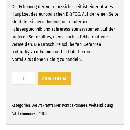
Die Erhöhung der Verkehrssicherheit ist ein zentrales
Hauptziel des europäischen BKrFQG. Auf der einen Seite
steht der sichere Umgang mit moderner
Fahrzeugtechnik und Fahrerassistenzsystemen. Auf der
anderen Seite gilt es, menschliches Fehlverhalten zu
vermeiden. Die Broschüre soll helfen, Gefahren
frühzeitig zu erkennen und in Unfall- oder
Notfallsituationen richtig zu handeln.
BKF
ZUM LOGIN.
Kompaktband
4
-
Unfälle
Kategorien:
Berufskraftfahrer
,
Kompaktbände
,
Weiterbildung
&
Artikelnummer:
41825
Kriminalität
Menge