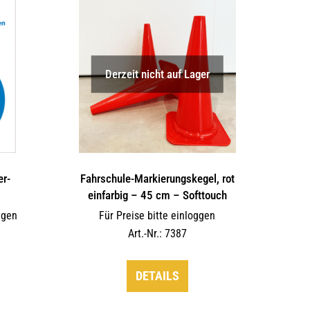
auf.
Die
Optionen
können
Derzeit nicht auf Lager
auf
der
Produktseite
gewählt
werden
er-
Fahrschule-Markierungskegel, rot
einfarbig – 45 cm – Softtouch
ggen
Für Preise bitte einloggen
Art.-Nr.: 7387
DETAILS