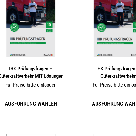
IHK-Prüfungsfragen –
IHK-Prüfungsfragen
Güterkraftverkehr MIT Lösungen
Güterkraftverkehr
Für Preise bitte einloggen
Für Preise bitte einlo
Dieses
AUSFÜHRUNG WÄHLEN
AUSFÜHRUNG WÄH
Produkt
weist
mehrere
Varianten