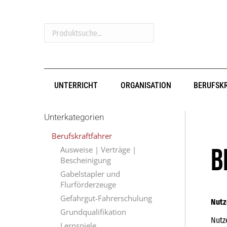
Produktsuche...
UNTERRICHT
ORGANISATION
BERUFSK
Unterkategorien
Berufskraftfahrer
B
Ausweise | Verträge |
Bescheinigung
Gabelstapler und
Flurförderzeuge
Gefahrgut-Fahrerschulung
Nutz
Grundqualifikation
Nutz
Lernspiele