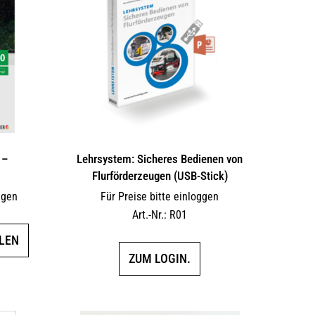
Die
Die
Optionen
Optionen
können
können
auf
auf
der
der
Produktseite
Produktseite
gewählt
gewählt
werden
werden
 –
Lehrsystem: Sicheres Bedienen von
Flurförderzeugen (USB-Stick)
ggen
Für Preise bitte einloggen
Art.-Nr.: R01
Dieses
LEN
Produkt
ZUM LOGIN.
weist
mehrere
Varianten