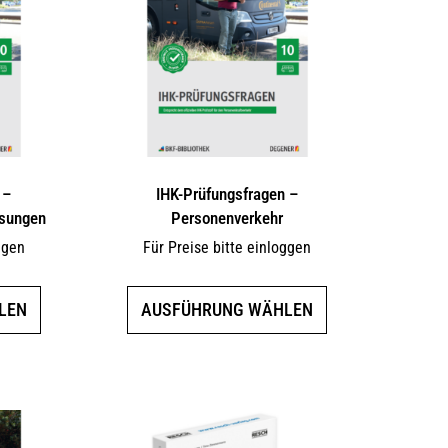
 –
IHK-Prüfungsfragen –
ösungen
Personenverkehr
ggen
Für Preise bitte einloggen
Dieses
Dieses
LEN
AUSFÜHRUNG WÄHLEN
Produkt
Produkt
weist
weist
mehrere
mehrere
Varianten
Varianten
auf.
auf.