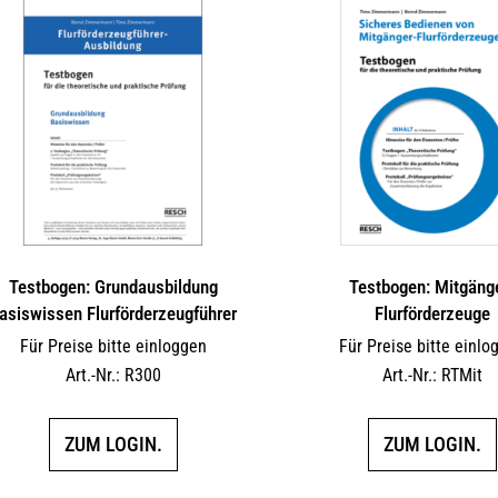
auf.
Die
Optionen
können
auf
der
Produktseite
gewählt
werden
Testbogen: Grundausbildung
Testbogen: Mitgäng
asiswissen Flurförderzeugführer
Flurförderzeuge
Für Preise bitte einloggen
Für Preise bitte einlo
Art.-Nr.: R300
Art.-Nr.: RTMit
ZUM LOGIN.
ZUM LOGIN.