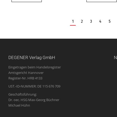
1
2
3
4
5
DEGENER Verlag GmbH
N
Eingetragen beim Handelsregister
Amtsgericht Hannover
Register-Nr. HRB 4133
UST.-ID-NUMMER: DE 115 676 709
Geschäftsführung:
Dr. oec. HSG Max-Georg Büchner
Michael Hühn