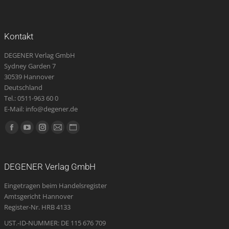
Kontakt
DEGENER Verlag GmbH
Sydney Garden 7
30539 Hannover
Deutschland
Tel.: 0511-963 60 0
E-Mail: info@degener.de
Finden Sie uns auf:
Facebook
YouTube
Instagram
E-
Website
page
page
page
Mail
page
opens
opens
opens
page
opens
DEGENER Verlag GmbH
in
in
in
opens
in
Eingetragen beim Handelsregister
new
new
new
in
new
Amtsgericht Hannover
window
window
window
new
window
Register-Nr. HRB 4133
window
UST.-ID-NUMMER: DE 115 676 709