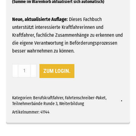
Neue, aktualisierte Auflage:
Dieses Fachbuch
unterstützt interessierte Kraftfahrerinnen und
Kraftfahrer, fachliche Zusammenhänge zu erkennen und
die eigene Verantwortung in Beförderungsprozessen
besser wahrnehmen zu können.
Thema
ZUM LOGIN.
4:Firma
-
Fahrer
Kategorien:
Berufskraftfahrer
,
Fahrtenschreiber-Paket
,
-
Teilnehmerbände Runde 3
,
Weiterbildung
Fahrzeug
Artikelnummer:
41144
Menge