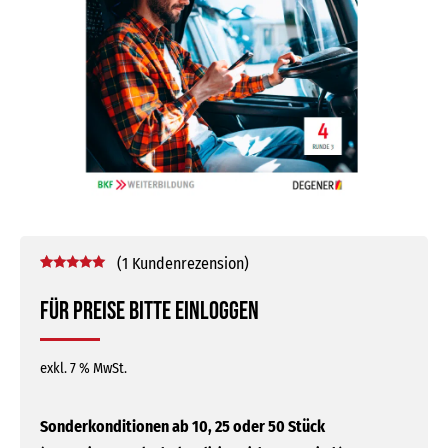
(
1
Kundenrezension)
Bewertet mit
1
5.00
von 5,
Für Preise bitte einloggen
basierend
auf
Kundenbewertung
exkl. 7 % MwSt.