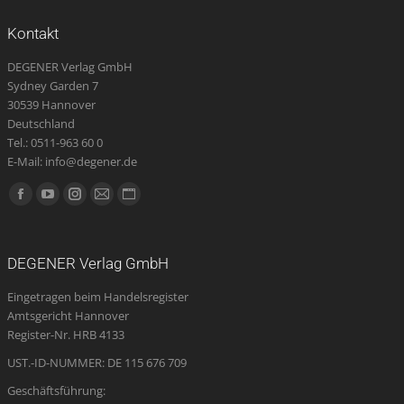
Kontakt
DEGENER Verlag GmbH
Sydney Garden 7
30539 Hannover
Deutschland
Tel.: 0511-963 60 0
E-Mail: info@degener.de
Finden Sie uns auf:
Facebook
YouTube
Instagram
E-
Website
page
page
page
Mail
page
opens
opens
opens
page
opens
DEGENER Verlag GmbH
in
in
in
opens
in
Eingetragen beim Handelsregister
new
new
new
in
new
Amtsgericht Hannover
window
window
window
new
window
Register-Nr. HRB 4133
window
UST.-ID-NUMMER: DE 115 676 709
Geschäftsführung: