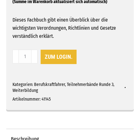
Dieses Fachbuch gibt einen Überblick über die
wichtigsten Verordnungen, Richtlinien und Gesetze
verständlich erklärt.
Thema
ZUM LOGIN.
5G:
Recht
und
Kategorien:
Berufskraftfahrer
,
Teilnehmerbände Runde 3
,
Dokumente
Weiterbildung
im
Artikelnummer:
41145
Güterkraftverkehr
Menge
Beschreibung