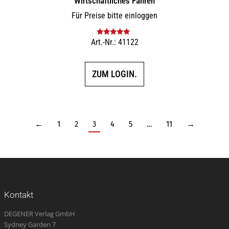
Wirtschaftliches Fahren
Für Preise bitte einloggen
Art.-Nr.: 41122
Bewertet mit
5.00
von 5
ZUM LOGIN.
←
1
2
3
4
5
…
11
→
Kontakt
DEGENER Verlag GmbH
Sydney Garden 7