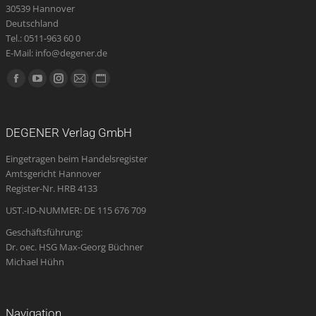
30539 Hannover
Deutschland
Tel.: 0511-963 60 0
E-Mail: info@degener.de
Finden Sie uns auf:
Facebook
YouTube
Instagram
E-
Website
page
page
page
Mail
page
opens
opens
opens
page
opens
DEGENER Verlag GmbH
in
in
in
opens
in
Eingetragen beim Handelsregister
new
new
new
in
new
Amtsgericht Hannover
window
window
window
new
window
Register-Nr. HRB 4133
window
UST.-ID-NUMMER: DE 115 676 709
Geschäftsführung:
Dr. oec. HSG Max-Georg Büchner
Michael Hühn
Navigation