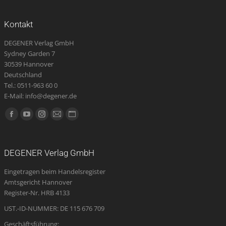
Kontakt
DEGENER Verlag GmbH
Sydney Garden 7
30539 Hannover
Deutschland
Tel.: 0511-963 60 0
E-Mail: info@degener.de
Finden Sie uns auf:
Facebook
YouTube
Instagram
E-
Website
page
page
page
Mail
page
opens
opens
opens
page
opens
DEGENER Verlag GmbH
in
in
in
opens
in
Eingetragen beim Handelsregister
new
new
new
in
new
Amtsgericht Hannover
window
window
window
new
window
Register-Nr. HRB 4133
window
UST.-ID-NUMMER: DE 115 676 709
Geschäftsführung: