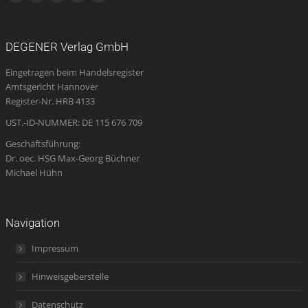
Facebook
YouTube
Instagram
E-
Website
page
page
page
Mail
page
opens
opens
opens
page
opens
DEGENER Verlag GmbH
in
in
in
opens
in
Eingetragen beim Handelsregister
new
new
new
in
new
Amtsgericht Hannover
window
window
window
new
window
Register-Nr. HRB 4133
window
UST.-ID-NUMMER: DE 115 676 709
Geschäftsführung:
Dr. oec. HSG Max-Georg Büchner
Michael Hühn
Navigation
Impressum
Hinweisgeberstelle
Datenschutz