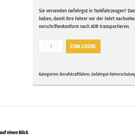
Sie versenden Gefahrgut in Tankfahrzeugen? Dann
haben, damit Ihre Fahrer vor der Fahrt nachsehe
vorschriftenkonform nach ADR transportieren.
Wandtafel
ZUM LOGIN.
"Gefahrgut-
Transport
in
Tanks"
Kategorien:
Berufskraftfahrer
,
Gefahrgut-Fahrerschulun
Menge
auf einen Blick