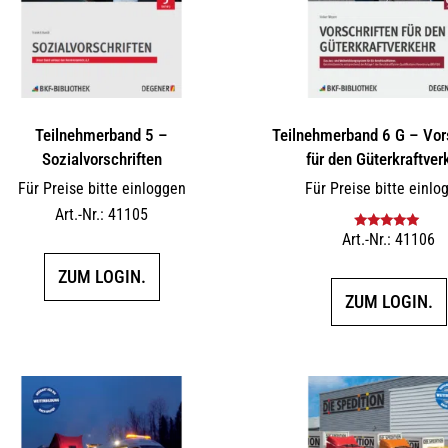
Teilnehmerband 5 –
Teilnehmerband 6 G – Vor
Sozialvorschriften
für den Güterkraftver
Für Preise bitte einloggen
Für Preise bitte einlo
Art.-Nr.: 41105
Art.-Nr.: 41106
Bewertet mit
5.00
von 5
ZUM LOGIN.
ZUM LOGIN.