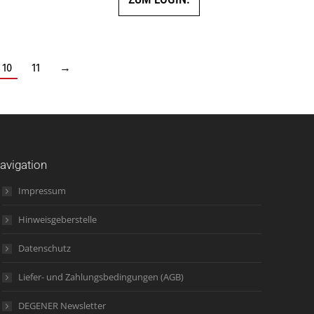
10
11
→
avigation
Impressum
Hinweisgeberstelle
Datenschutz
Liefer- und Zahlungsbedingungen (AGB)
DEGENER Newsletter