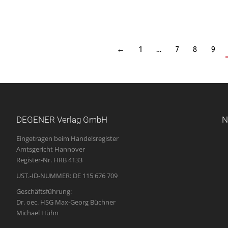
←
1
…
7
8
9
DEGENER Verlag GmbH
N
Eingetragen beim Handelsregister
Amtsgericht Hannover
Register-Nr. HRB 4133
UST.-ID-NUMMER: DE 115 676 709
Geschäftsführung:
Dr. oec. HSG Max-Georg Büchner
Michael Hühn