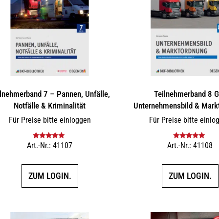
lnehmerband 7 – Pannen, Unfälle,
Teilnehmerband 8 G
Notfälle & Kriminalität
Unternehmensbild & Mark
Für Preise bitte einloggen
Für Preise bitte einlo
Art.-Nr.: 41107
Art.-Nr.: 41108
Bewertet mit
Bewertet mit
5.00
von 5
5.00
von 5
ZUM LOGIN.
ZUM LOGIN.