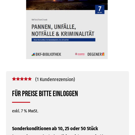
(
1
Kundenrezension)
Bewertet mit
1
5.00
von 5,
Für Preise bitte einloggen
basierend
auf
Kundenbewertung
exkl. 7 % MwSt.