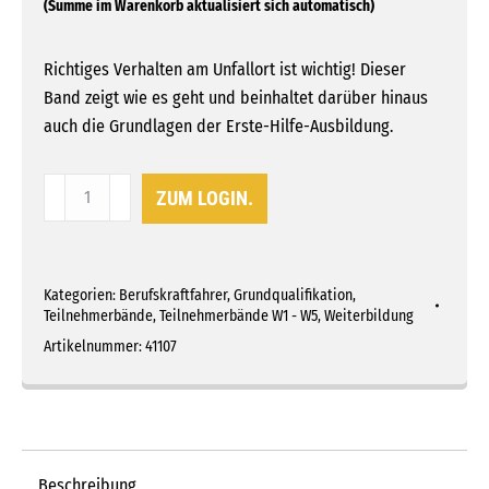
Richtiges Verhalten am Unfallort ist wichtig! Dieser
Band zeigt wie es geht und beinhaltet darüber hinaus
auch die Grundlagen der Erste-Hilfe-Ausbildung.
Teilnehmerband
ZUM LOGIN.
7
-
Pannen,
Kategorien:
Berufskraftfahrer
,
Grundqualifikation
,
Unfälle,
Teilnehmerbände
,
Teilnehmerbände W1 - W5
,
Weiterbildung
Notfälle
Artikelnummer:
41107
&
Kriminalität
Menge
Beschreibung