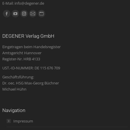
E-Mail: info@degener.de
Finden Sie uns auf:
Facebook
YouTube
Instagram
E-
Website
page
page
page
Mail
page
opens
opens
opens
page
opens
DEGENER Verlag GmbH
in
in
in
opens
in
Eingetragen beim Handelsregister
new
new
new
in
new
Amtsgericht Hannover
window
window
window
new
window
Register-Nr. HRB 4133
window
UST.-ID-NUMMER: DE 115 676 709
Geschäftsführung:
Dr. oec. HSG Max-Georg Büchner
Michael Hühn
Navigation
Impressum