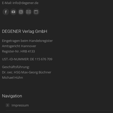
E-Mail: info@degener.de
Finden Sie uns auf:
Facebook
YouTube
Instagram
E-
Website
page
page
page
Mail
page
opens
opens
opens
page
opens
DEGENER Verlag GmbH
in
in
in
opens
in
Eingetragen beim Handelsregister
new
new
new
in
new
Amtsgericht Hannover
window
window
window
new
window
Register-Nr. HRB 4133
window
UST.-ID-NUMMER: DE 115 676 709
Geschäftsführung:
Dr. oec. HSG Max-Georg Büchner
Michael Hühn
Navigation
Impressum