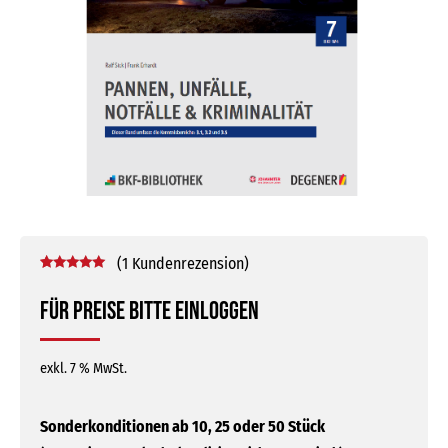
(
1
Kundenrezension)
Bewertet mit
1
5.00
von 5,
Für Preise bitte einloggen
basierend
auf
Kundenbewertung
exkl. 7 % MwSt.