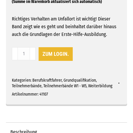
Richtiges Verhalten am Unfallort ist wichtig! Dieser
Band zeigt wie es geht und beinhaltet darüber hinaus
auch die Grundlagen der Erste-Hilfe-Ausbildung.
Teilnehmerband
ZUM LOGIN.
7
-
Pannen,
Kategorien:
Berufskraftfahrer
,
Grundqualifikation
,
Unfälle,
Teilnehmerbände
,
Teilnehmerbände W1 - W5
,
Weiterbildung
Notfälle
Artikelnummer:
41107
&
Kriminalität
Menge
Beschreibung