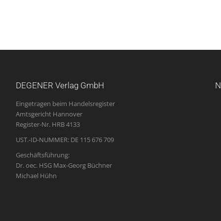
DEGENER Verlag GmbH
N
Eingetragen beim Handelsregister
Amtsgericht Hannover
Register-Nr. HRB 4133
UST.-ID-NUMMER: DE 115 676 709
Geschäftsführung:
Dr. oec. HSG Max-Georg Büchner
Michael Hühn