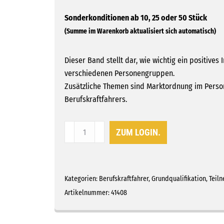
Dieser Band stellt dar, wie wichtig ein positive
verschiedenen Personengruppen.
Zusätzliche Themen sind Marktordnung im Person
Berufskraftfahrers.
Teilnehmerband
ZUM LOGIN.
8
P
-
Unternehmensbild
Kategorien:
Berufskraftfahrer
,
Grundqualifikation
,
Teil
&
Artikelnummer:
41408
Marktordnung
Menge