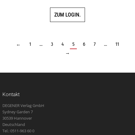
ZUM LOGIN.
←
1
…
3
4
5
6
7
…
11
→
Kontakt
DEGENER Verlag GmbH
Sydney Garden 7
30539 Hannover
Deutschland
Tel.: 0511-963 60 0