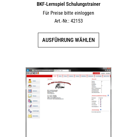
BKF-Lernspiel Schulungstrainer
Für Preise bitte einloggen
Art.-Nr.: 42153
Dieses
AUSFÜHRUNG WÄHLEN
Produkt
weist
mehrere
Varianten
auf.
Die
Optionen
können
auf
der
Produktseite
gewählt