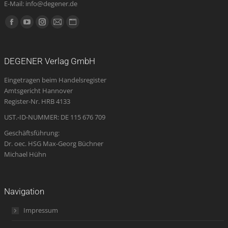
E-Mail: info@degener.de
Finden Sie uns auf:
Facebook
YouTube
Instagram
E-
Website
page
page
page
Mail
page
opens
opens
opens
page
opens
DEGENER Verlag GmbH
in
in
in
opens
in
Eingetragen beim Handelsregister
new
new
new
in
new
Amtsgericht Hannover
window
window
window
new
window
Register-Nr. HRB 4133
window
UST.-ID-NUMMER: DE 115 676 709
Geschäftsführung:
Dr. oec. HSG Max-Georg Büchner
Michael Hühn
Navigation
Impressum