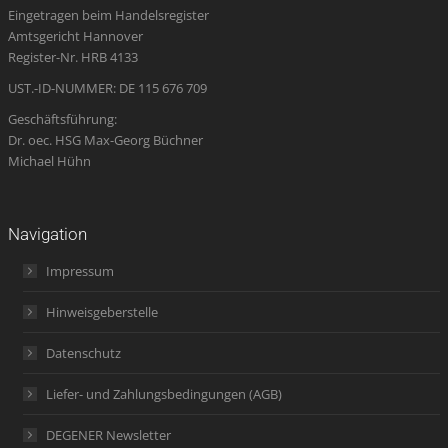
Eingetragen beim Handelsregister
new
new
new
in
new
Amtsgericht Hannover
window
window
window
new
window
Register-Nr. HRB 4133
window
UST.-ID-NUMMER: DE 115 676 709
Geschäftsführung:
Dr. oec. HSG Max-Georg Büchner
Michael Hühn
Navigation
Impressum
Hinweisgeberstelle
Datenschutz
Liefer- und Zahlungsbedingungen (AGB)
DEGENER Newsletter