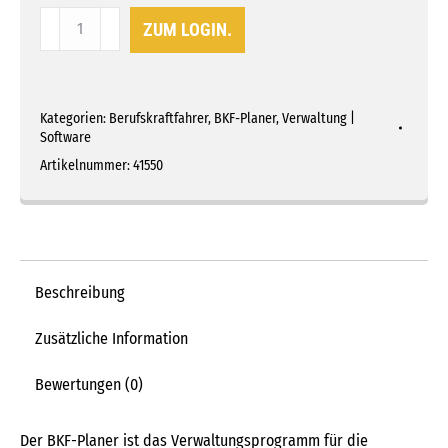
BKF-
ZUM LOGIN.
Planer
komplett
(Einrichtung)
Kategorien:
Berufskraftfahrer
,
BKF-Planer
,
Verwaltung |
Menge
Software
Artikelnummer:
41550
Beschreibung
Zusätzliche Information
Bewertungen (0)
Der BKF-Planer ist das Verwaltungsprogramm für die