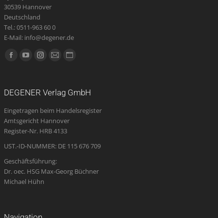
30539 Hannover
Deutschland
Tel.: 0511-963 60 0
E-Mail: info@degener.de
Finden Sie uns auf:
Facebook
YouTube
Instagram
E-
Website
page
page
page
Mail
page
opens
opens
opens
page
opens
DEGENER Verlag GmbH
in
in
in
opens
in
Eingetragen beim Handelsregister
new
new
new
in
new
Amtsgericht Hannover
window
window
window
new
window
Register-Nr. HRB 4133
window
UST.-ID-NUMMER: DE 115 676 709
Geschäftsführung:
Dr. oec. HSG Max-Georg Büchner
Michael Hühn
Navigation