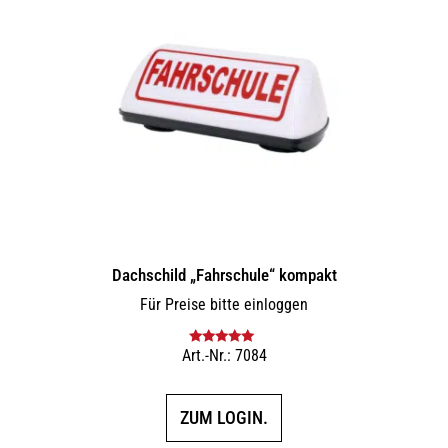
Dachschild „Fahrschule“ kompakt
Für Preise bitte einloggen
Art.-Nr.: 7084
Bewertet mit
5.00
von 5
ZUM LOGIN.