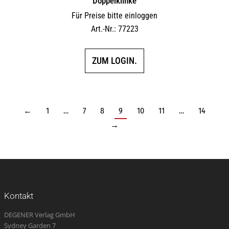
Doppelklinke
Für Preise bitte einloggen
Art.-Nr.: 77223
ZUM LOGIN.
←
1
…
7
8
9
10
11
…
14
→
Kontakt
DEGENER Verlag GmbH
Sydney Garden 7