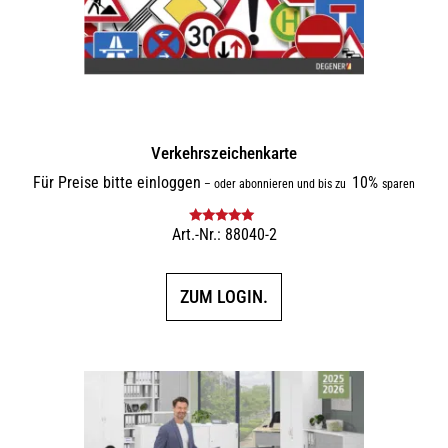
Verkehrszeichenkarte
Für Preise bitte einloggen
10%
–
oder abonnieren und bis zu
sparen
Art.-Nr.: 88040-2
Bewertet mit
5.00
von 5
ZUM LOGIN.