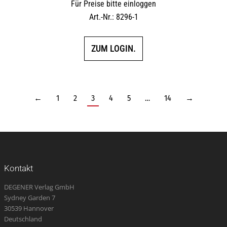
Für Preise bitte einloggen
Art.-Nr.: 8296-1
ZUM LOGIN.
←
1
2
3
4
5
…
14
→
Kontakt
DEGENER Verlag GmbH
Sydney Garden 7
30539 Hannover
Deutschland