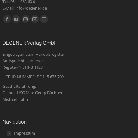
Tel.: 0511-963 60 0
E-Mail: info@degener.de
Finden Sie uns auf:
Facebook
YouTube
Instagram
E-
Website
page
page
page
Mail
page
opens
opens
opens
page
opens
DEGENER Verlag GmbH
in
in
in
opens
in
Eingetragen beim Handelsregister
new
new
new
in
new
Amtsgericht Hannover
window
window
window
new
window
Register-Nr. HRB 4133
window
UST.-ID-NUMMER: DE 115 676 709
Geschäftsführung:
Dr. oec. HSG Max-Georg Büchner
Michael Hühn
Navigation
Impressum