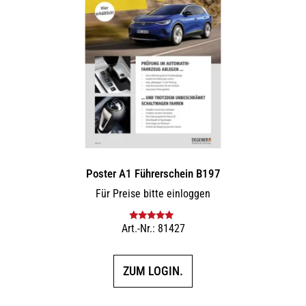
Poster A1 Führerschein B197
Für Preise bitte einloggen
Art.-Nr.: 81427
Bewertet mit
5.00
von 5
ZUM LOGIN.