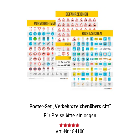
Poster-Set „Verkehrszeichenübersicht“
Für Preise bitte einloggen
Art.-Nr.: 84100
Bewertet mit
5.00
von 5