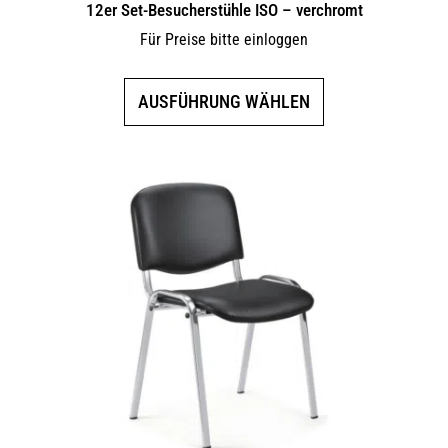
12er Set-Besucherstühle ISO – verchromt
Für Preise bitte einloggen
Dieses
AUSFÜHRUNG WÄHLEN
Produkt
weist
mehrere
Varianten
auf.
Die
Optionen
können
auf
der
Produktseite
gewählt
werden