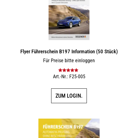
Flyer Führerschein B197 Information (50 Stück)
Für Preise bitte einloggen
Art.-Nr.: F25-005
Bewertet mit
5.00
von 5
ZUM LOGIN.