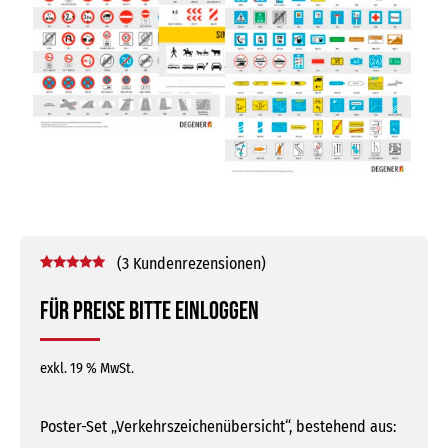
(
3
Kundenrezensionen)
Bewertet mit
3
5.00
von 5,
Für Preise bitte einloggen
basierend
auf
Kundenbewertungen
exkl. 19 % MwSt.
Poster-Set „Verkehrszeichenübersicht“, bestehend aus: