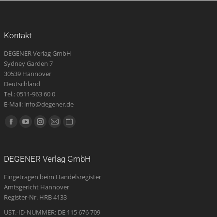
Kontakt
DEGENER Verlag GmbH
Sydney Garden 7
30539 Hannover
Deutschland
Tel.: 0511-963 60 0
E-Mail: info@degener.de
Finden Sie uns auf:
Facebook
YouTube
Instagram
E-
Website
page
page
page
Mail
page
opens
opens
opens
page
opens
DEGENER Verlag GmbH
in
in
in
opens
in
Eingetragen beim Handelsregister
new
new
new
in
new
Amtsgericht Hannover
window
window
window
new
window
Register-Nr. HRB 4133
window
UST.-ID-NUMMER: DE 115 676 709