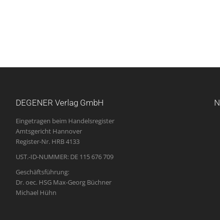
DEGENER Verlag GmbH
N
Eingetragen beim Handelsregister
Amtsgericht Hannover
Register-Nr. HRB 4133
UST.-ID-NUMMER: DE 115 676 709
Geschäftsführung:
Dr. oec. HSG Max-Georg Büchner
Michael Hühn