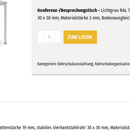
Konferenz-/Besprechungstisch –
Lichtgrau RAL 7
30 x 30 mm, Materialstärke 2 mm, Bodenausglei
Konferenz-/Besprechungstisch
ZUM LOGIN.
720
x
1600
x
Kategorien:
Fahrschulausstattung
,
Fahrschulorganisatio
800
Menge
lattenstärke 19 mm, stabiles Vierkantstahlrohr 30 x 30 mm, Materia