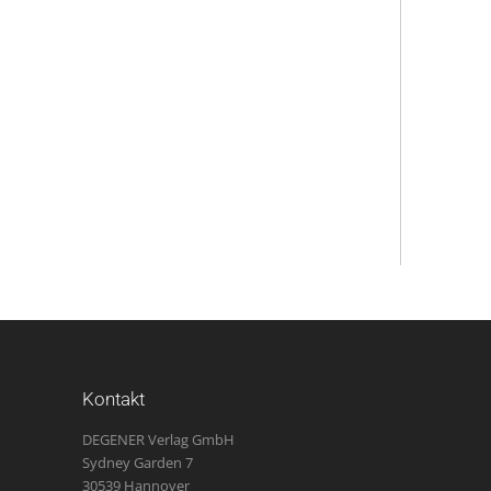
Kontakt
DEGENER Verlag GmbH
Sydney Garden 7
30539 Hannover