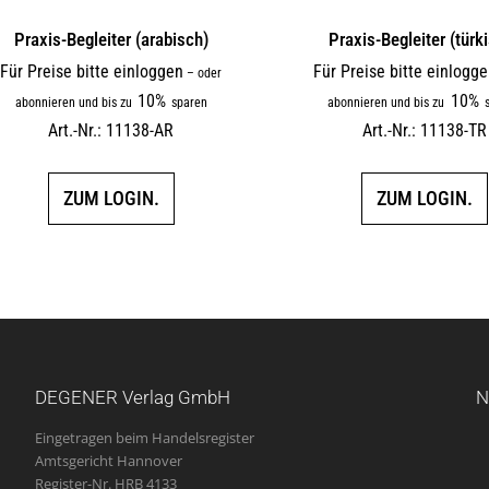
Praxis-Begleiter (arabisch)
Praxis-Begleiter (türk
Für Preise bitte einloggen
Für Preise bitte einlogg
–
oder
10%
10%
abonnieren und bis zu
sparen
abonnieren und bis zu
s
Art.-Nr.: 11138-AR
Art.-Nr.: 11138-TR
ZUM LOGIN.
ZUM LOGIN.
DEGENER Verlag GmbH
N
Eingetragen beim Handelsregister
Amtsgericht Hannover
Register-Nr. HRB 4133