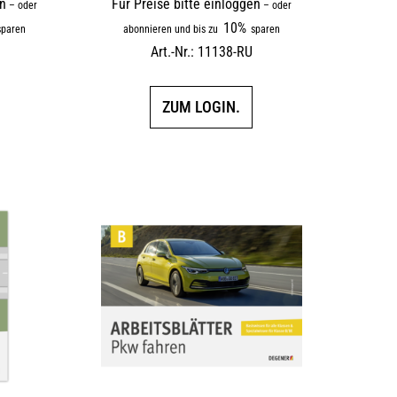
en
Für Preise bitte einloggen
–
oder
–
oder
10%
paren
abonnieren und bis zu
sparen
Art.-Nr.: 11138-RU
ZUM LOGIN.