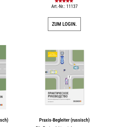
Art.-Nr.: 11137
Bewertet mit
5.00
von 5
ZUM LOGIN.
isch)
Praxis-Begleiter (russisch)