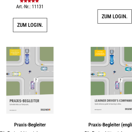
Art.-Nr.: 11131
Bewertet mit
5.00
von 5
ZUM LOGIN.
ZUM LOGIN.
Praxis-Begleiter
Praxis-Begleiter (engl