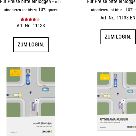
Für Preise bitte einloggen
Für Preise bitte einlogg
–
oder
10%
10%
abonnieren und bis zu
sparen
abonnieren und bis zu
s
Art.-Nr.: 11138-EN
Art.-Nr.: 11138
Bewertet
mit
4.00
von 5
ZUM LOGIN.
ZUM LOGIN.