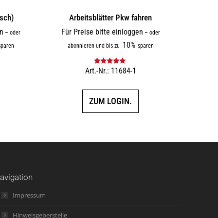
isch)
Arbeitsblätter Pkw fahren
en
Für Preise bitte einloggen
–
oder
–
oder
10%
paren
abonnieren und bis zu
sparen
Art.-Nr.: 11684-1
Bewertet mit
5.00
von 5
ZUM LOGIN.
avigation
Impressum
Hinweisgeberstelle