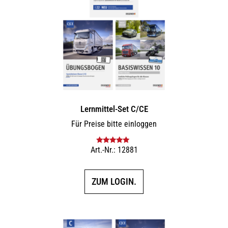
Lernmittel-Set C/CE
Für Preise bitte einloggen
Art.-Nr.: 12881
Bewertet mit
5.00
von 5
ZUM LOGIN.