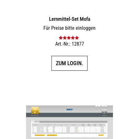
Lernmittel-Set Mofa
Für Preise bitte einloggen
Art.-Nr.: 12877
Bewertet mit
5.00
von 5
ZUM LOGIN.