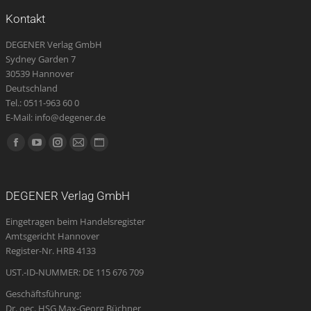
Kontakt
DEGENER Verlag GmbH
Sydney Garden 7
30539 Hannover
Deutschland
Tel.: 0511-963 60 0
E-Mail: info@degener.de
Finden Sie uns auf:
Facebook
YouTube
Instagram
E-
Website
page
page
page
Mail
page
opens
opens
opens
page
opens
DEGENER Verlag GmbH
in
in
in
opens
in
Eingetragen beim Handelsregister
new
new
new
in
new
Amtsgericht Hannover
window
window
window
new
window
Register-Nr. HRB 4133
window
UST.-ID-NUMMER: DE 115 676 709
Geschäftsführung:
Dr. oec. HSG Max-Georg Büchner