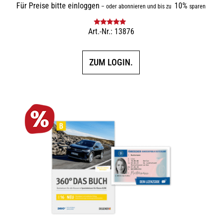
Für Preise bitte einloggen
10%
–
oder abonnieren und bis zu
sparen
Art.-Nr.: 13876
Bewertet mit
5.00
von 5
ZUM LOGIN.