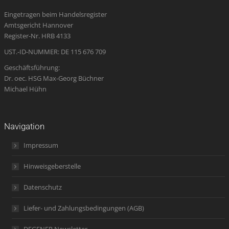
in
in
in
opens
in
Eingetragen beim Handelsregister
new
new
new
in
new
Amtsgericht Hannover
window
window
window
new
window
Register-Nr. HRB 4133
window
UST.-ID-NUMMER: DE 115 676 709
Geschäftsführung:
Dr. oec. HSG Max-Georg Büchner
Michael Hühn
Navigation
Impressum
Hinweisgeberstelle
Datenschutz
Liefer- und Zahlungsbedingungen (AGB)