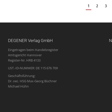
1
2
3
DEGENER Verlag GmbH
N
Eingetragen beim Handelsregister
Amtsgericht Hannover
Register-Nr. HRB 4133
UST.-ID-NUMMER: DE 115 676 709
Geschäftsführung:
Dr. oec. HSG Max-Georg Büchner
Michael Hühn