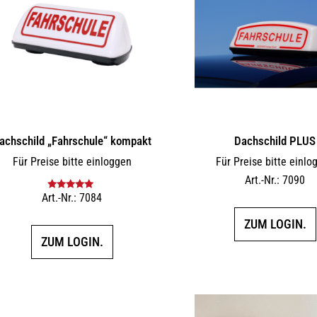
achschild „Fahrschule“ kompakt
Dachschild PLUS
Für Preise bitte einloggen
Für Preise bitte einlo
Art.-Nr.: 7090
Art.-Nr.: 7084
Bewertet mit
5.00
von 5
ZUM LOGIN.
ZUM LOGIN.