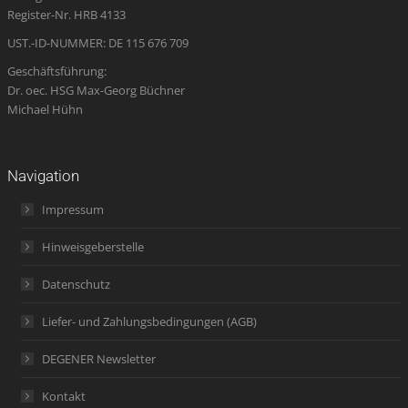
window
window
window
new
window
Register-Nr. HRB 4133
window
UST.-ID-NUMMER: DE 115 676 709
Geschäftsführung:
Dr. oec. HSG Max-Georg Büchner
Michael Hühn
Navigation
Impressum
Hinweisgeberstelle
Datenschutz
Liefer- und Zahlungsbedingungen (AGB)
DEGENER Newsletter
Kontakt