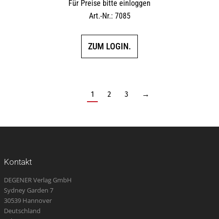
Für Preise bitte einloggen
Art.-Nr.: 7085
ZUM LOGIN.
1
2
3
→
Kontakt
DEGENER Verlag GmbH
Sydney Garden 7
30539 Hannover
Deutschland