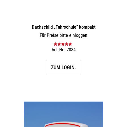
Dachschild „Fahrschule“ kompakt
Für Preise bitte einloggen
Art.-Nr.: 7084
Bewertet mit
5.00
von 5
ZUM LOGIN.