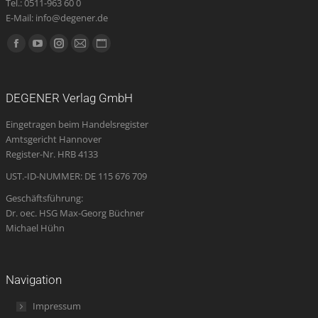
Tel.: 0511-963 60 0
E-Mail: info@degener.de
Finden Sie uns auf:
Facebook
YouTube
Instagram
E-
Website
page
page
page
Mail
page
opens
opens
opens
page
opens
DEGENER Verlag GmbH
in
in
in
opens
in
Eingetragen beim Handelsregister
new
new
new
in
new
Amtsgericht Hannover
window
window
window
new
window
Register-Nr. HRB 4133
window
UST.-ID-NUMMER: DE 115 676 709
Geschäftsführung:
Dr. oec. HSG Max-Georg Büchner
Michael Hühn
Navigation
Impressum