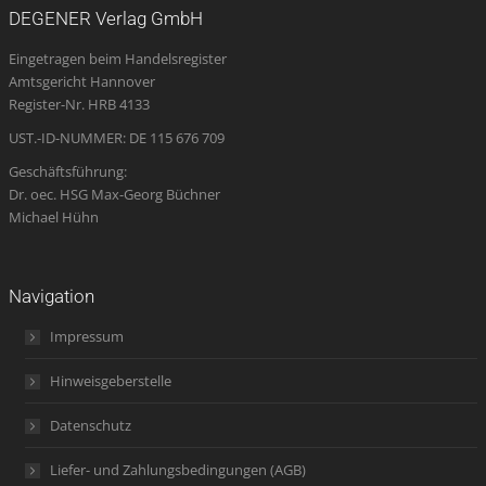
opens
opens
opens
page
opens
DEGENER Verlag GmbH
in
in
in
opens
in
Eingetragen beim Handelsregister
new
new
new
in
new
Amtsgericht Hannover
window
window
window
new
window
Register-Nr. HRB 4133
window
UST.-ID-NUMMER: DE 115 676 709
Geschäftsführung:
Dr. oec. HSG Max-Georg Büchner
Michael Hühn
Navigation
Impressum
Hinweisgeberstelle
Datenschutz
Liefer- und Zahlungsbedingungen (AGB)