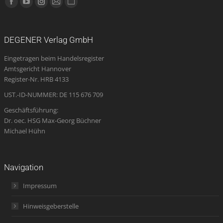
Facebook
YouTube
Instagram
E-
Website
page
page
page
Mail
page
opens
opens
opens
page
opens
DEGENER Verlag GmbH
in
in
in
opens
in
Eingetragen beim Handelsregister
new
new
new
in
new
Amtsgericht Hannover
window
window
window
new
window
Register-Nr. HRB 4133
window
UST.-ID-NUMMER: DE 115 676 709
Geschäftsführung:
Dr. oec. HSG Max-Georg Büchner
Michael Hühn
Navigation
Impressum
Hinweisgeberstelle