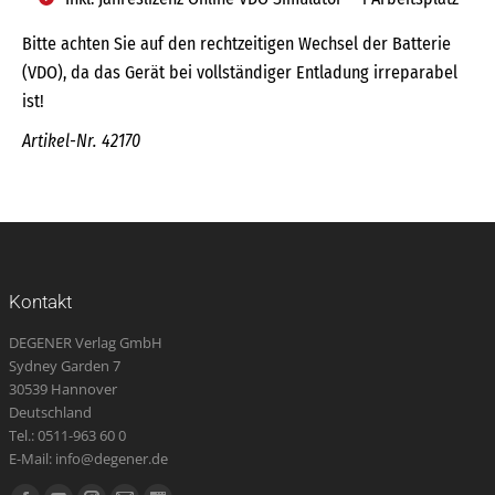
Bitte achten Sie auf den rechtzeitigen Wechsel der Batterie
(VDO), da das Gerät bei vollständiger Entladung irreparabel
ist!
Artikel-Nr. 42170
Kontakt
DEGENER Verlag GmbH
Sydney Garden 7
30539 Hannover
Deutschland
Tel.: 0511-963 60 0
E-Mail: info@degener.de
Finden Sie uns auf: