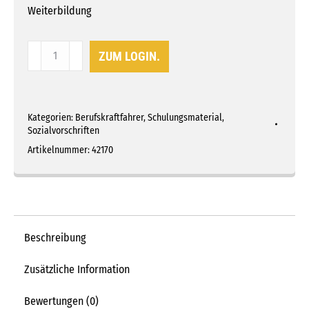
Weiterbildung
Schulungskoffer
ZUM LOGIN.
Digitaler
Fahrtenschreiber
mit
Kategorien:
Berufskraftfahrer
,
Schulungsmaterial
,
VDO
Sozialvorschriften
4.1
Artikelnummer:
42170
und
Stoneridge
Smart
2
Menge
Beschreibung
Zusätzliche Information
Bewertungen (0)