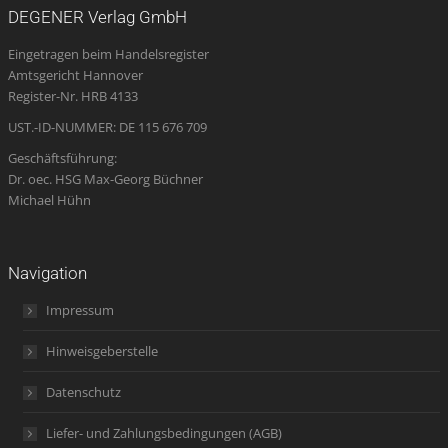
opens
opens
opens
page
opens
DEGENER Verlag GmbH
in
in
in
opens
in
Eingetragen beim Handelsregister
new
new
new
in
new
Amtsgericht Hannover
window
window
window
new
window
Register-Nr. HRB 4133
window
UST.-ID-NUMMER: DE 115 676 709
Geschäftsführung:
Dr. oec. HSG Max-Georg Büchner
Michael Hühn
Navigation
Impressum
Hinweisgeberstelle
Datenschutz
Liefer- und Zahlungsbedingungen (AGB)