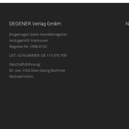
DEGENER Verlag GmbH
N
Eingetragen beim Handelsregister
Amtsgericht Hannover
Register-Nr. HRB 4133
UST.-ID-NUMMER: DE 115 676 709
Geschäftsführung:
Dr. oec. HSG Max-Georg Büchner
Michael Hühn