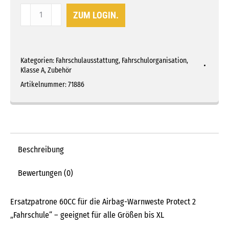
CO2-
ZUM LOGIN.
Kapsel
60CC
für
Kategorien:
Fahrschulausstattung
,
Fahrschulorganisation
,
Airbag-
Klasse A
,
Zubehör
Warnweste
Artikelnummer:
71886
Protect
2
Menge
Beschreibung
Bewertungen (0)
Ersatzpatrone 60CC für die Airbag-Warnweste Protect 2
„Fahrschule“ – geeignet für alle Größen bis XL