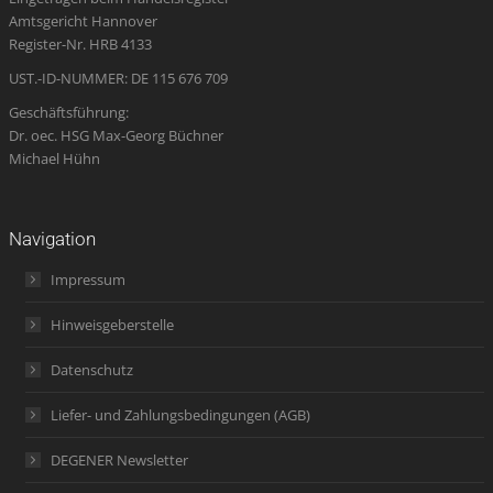
Amtsgericht Hannover
window
window
window
new
window
Register-Nr. HRB 4133
window
UST.-ID-NUMMER: DE 115 676 709
Geschäftsführung:
Dr. oec. HSG Max-Georg Büchner
Michael Hühn
Navigation
Impressum
Hinweisgeberstelle
Datenschutz
Liefer- und Zahlungsbedingungen (AGB)
DEGENER Newsletter