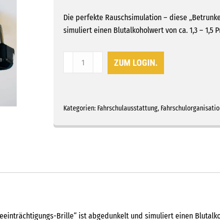
Die perfekte Rauschsimulation – diese „Betrunke
simuliert einen Blutalkoholwert von ca. 1,3 – 1,5 P
Alco-
ZUM LOGIN.
Brille,
ca.
1,3
-
Kategorien:
Fahrschulausstattung
,
Fahrschulorganisatio
1,5
‰
abgedunkelt
Menge
nträchtigungs-Brille“ ist abgedunkelt und simuliert einen Blutalkoho