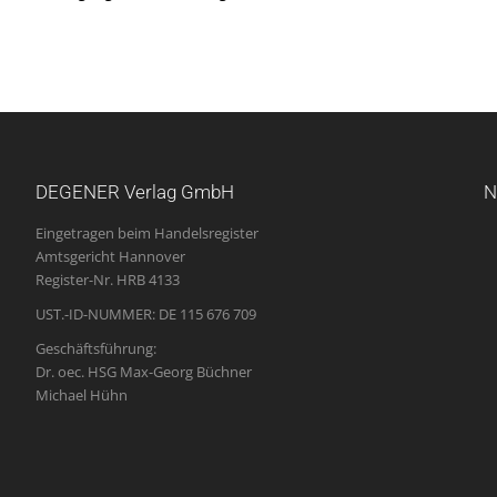
DEGENER Verlag GmbH
N
Eingetragen beim Handelsregister
Amtsgericht Hannover
Register-Nr. HRB 4133
UST.-ID-NUMMER: DE 115 676 709
Geschäftsführung:
Dr. oec. HSG Max-Georg Büchner
Michael Hühn