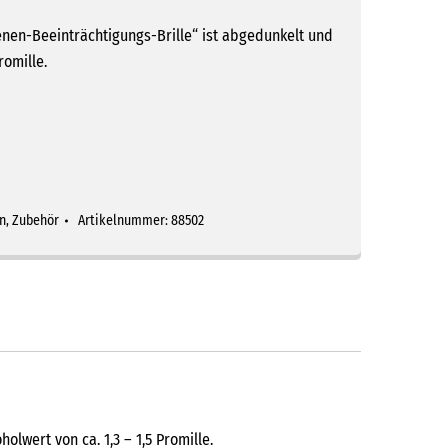
nen-Beeinträchtigungs-Brille“ ist abgedunkelt und
romille.
n
,
Zubehör
Artikelnummer:
88502
lwert von ca. 1,3 – 1,5 Promille.