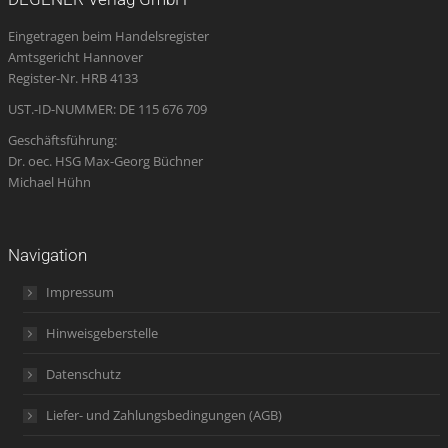
in
in
in
opens
in
Eingetragen beim Handelsregister
new
new
new
in
new
Amtsgericht Hannover
window
window
window
new
window
Register-Nr. HRB 4133
window
UST.-ID-NUMMER: DE 115 676 709
Geschäftsführung:
Dr. oec. HSG Max-Georg Büchner
Michael Hühn
Navigation
Impressum
Hinweisgeberstelle
Datenschutz
Liefer- und Zahlungsbedingungen (AGB)