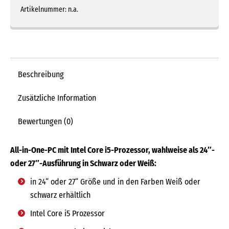
One
Artikelnummer:
n.a.
PC
i5
(schwarz
oder
weiß)
Beschreibung
Menge
Zusätzliche Information
Bewertungen (0)
All-in-One-PC mit Intel Core i5-Prozessor, wahlweise als 24″-
oder 27″-Ausführung in Schwarz oder Weiß:
in 24“ oder 27“ Größe und in den Farben Weiß oder
schwarz erhältlich
Intel Core i5 Prozessor