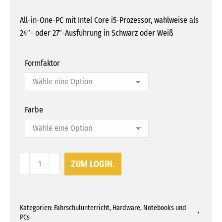
All-in-One-PC mit Intel Core i5-Prozessor, wahlweise als
24″- oder 27″-Ausführung in Schwarz oder Weiß
Formfaktor
Farbe
24"
ZUM LOGIN.
und
27"
All-
Kategorien:
Fahrschulunterricht
,
Hardware
,
Notebooks und
in-
PCs