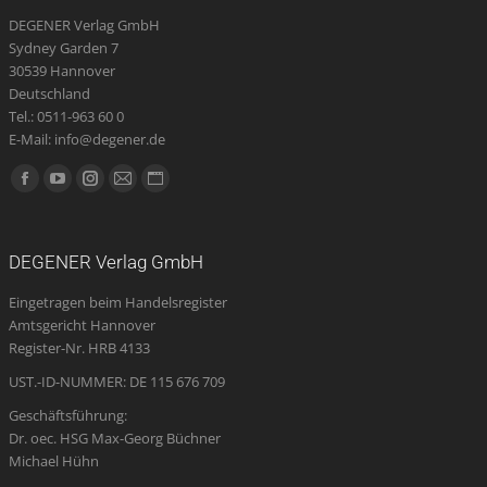
DEGENER Verlag GmbH
Sydney Garden 7
30539 Hannover
Deutschland
Tel.: 0511-963 60 0
E-Mail: info@degener.de
Finden Sie uns auf:
Facebook
YouTube
Instagram
E-
Website
page
page
page
Mail
page
opens
opens
opens
page
opens
DEGENER Verlag GmbH
in
in
in
opens
in
Eingetragen beim Handelsregister
new
new
new
in
new
Amtsgericht Hannover
window
window
window
new
window
Register-Nr. HRB 4133
window
UST.-ID-NUMMER: DE 115 676 709
Geschäftsführung:
Dr. oec. HSG Max-Georg Büchner
Michael Hühn