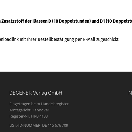
 Zusatzstoff der Klassen D (18 Doppelstunden) und D1 (10 Doppels
loadlink mit Ihrer Bestellbestätigung per E-Mail zugeschickt.
DEGENER Verlag GmbH
N
Eingetragen beim Handelsregister
Amtsgericht Hannover
Register-Nr. HRB 4133
UST.-ID-NUMMER: DE 115 676 709