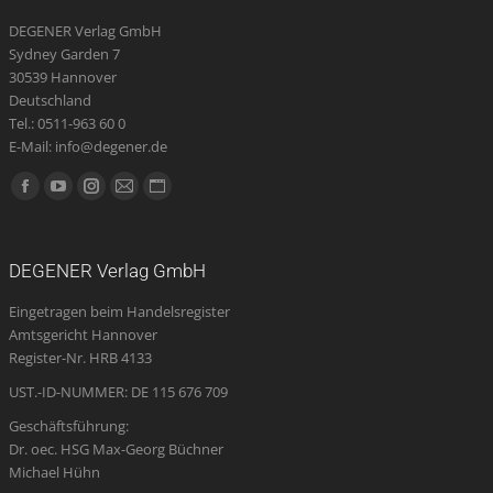
DEGENER Verlag GmbH
Sydney Garden 7
30539 Hannover
Deutschland
Tel.: 0511-963 60 0
E-Mail: info@degener.de
Finden Sie uns auf:
Facebook
YouTube
Instagram
E-
Website
page
page
page
Mail
page
opens
opens
opens
page
opens
DEGENER Verlag GmbH
in
in
in
opens
in
Eingetragen beim Handelsregister
new
new
new
in
new
Amtsgericht Hannover
window
window
window
new
window
Register-Nr. HRB 4133
window
UST.-ID-NUMMER: DE 115 676 709
Geschäftsführung:
Dr. oec. HSG Max-Georg Büchner
Michael Hühn