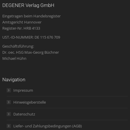
opens
opens
opens
page
opens
DEGENER Verlag GmbH
in
in
in
opens
in
Eingetragen beim Handelsregister
new
new
new
in
new
Amtsgericht Hannover
window
window
window
new
window
Register-Nr. HRB 4133
window
UST.-ID-NUMMER: DE 115 676 709
Geschäftsführung:
Dr. oec. HSG Max-Georg Büchner
Michael Hühn
Navigation
Impressum
Hinweisgeberstelle
Datenschutz
Liefer- und Zahlungsbedingungen (AGB)