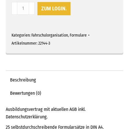
Ausbildungsvertrag
ZUM LOGIN.
inkl.
AGB
und
Datenschutz
Kategorien:
Fahrschulorganisation
,
Formulare
Menge
Artikelnummer:
22144-3
Beschreibung
Bewertungen (0)
Ausbildungsvertrag mit aktuellen AGB inkl.
Datenschutzerklärung.
25 selbstdurchschreibende Formularsätze in DIN A4.