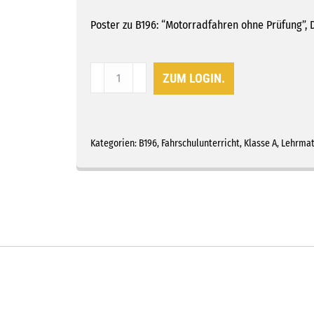
Poster zu B196: “Motorradfahren ohne Prüfung”, 
B196
ZUM LOGIN.
–
Poster
“Motorradfahren
ohne
Kategorien:
B196
,
Fahrschulunterricht
,
Klasse A
,
Lehrmat
Prüfung”
Hochformat
Menge