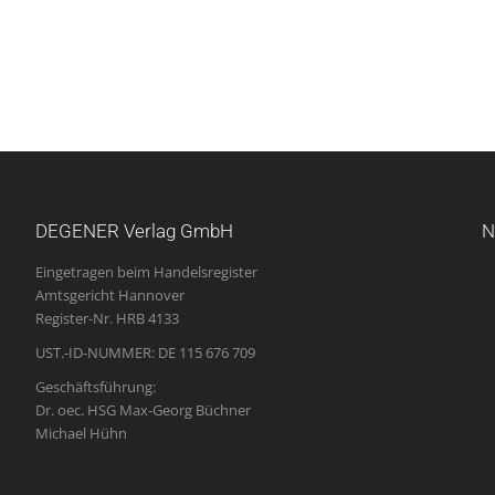
DEGENER Verlag GmbH
N
Eingetragen beim Handelsregister
Amtsgericht Hannover
Register-Nr. HRB 4133
UST.-ID-NUMMER: DE 115 676 709
Geschäftsführung:
Dr. oec. HSG Max-Georg Büchner
Michael Hühn