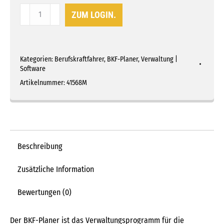
BKF-
ZUM LOGIN.
Planer
bis
250
Kategorien:
Berufskraftfahrer
,
BKF-Planer
,
Verwaltung |
Berufskraftfahrer
Software
(Miete)
Artikelnummer:
41568M
Menge
Beschreibung
Zusätzliche Information
Bewertungen (0)
Der BKF-Planer ist das Verwaltungsprogramm für die