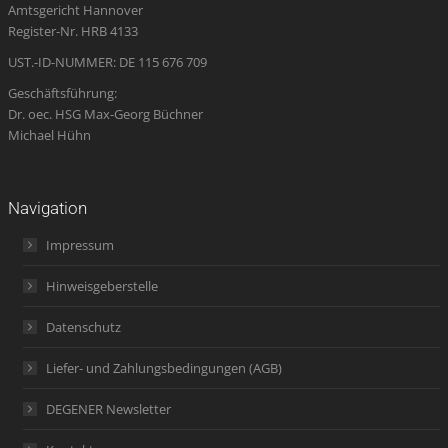
Amtsgericht Hannover
window
window
window
new
window
Register-Nr. HRB 4133
window
UST.-ID-NUMMER: DE 115 676 709
Geschäftsführung:
Dr. oec. HSG Max-Georg Büchner
Michael Hühn
Navigation
Impressum
Hinweisgeberstelle
Datenschutz
Liefer- und Zahlungsbedingungen (AGB)
DEGENER Newsletter