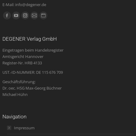
E-Mail: info@degener.de
Finden Sie uns auf:
Facebook
YouTube
Instagram
E-
Website
page
page
page
Mail
page
opens
opens
opens
page
opens
DEGENER Verlag GmbH
in
in
in
opens
in
Eingetragen beim Handelsregister
new
new
new
in
new
Amtsgericht Hannover
window
window
window
new
window
Register-Nr. HRB 4133
window
UST.-ID-NUMMER: DE 115 676 709
Geschäftsführung:
Dr. oec. HSG Max-Georg Büchner
Michael Hühn
Navigation
Impressum