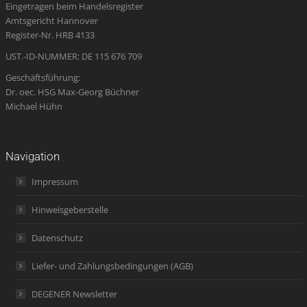
Eingetragen beim Handelsregister
new
new
new
in
new
Amtsgericht Hannover
window
window
window
new
window
Register-Nr. HRB 4133
window
UST.-ID-NUMMER: DE 115 676 709
Geschäftsführung:
Dr. oec. HSG Max-Georg Büchner
Michael Hühn
Navigation
Impressum
Hinweisgeberstelle
Datenschutz
Liefer- und Zahlungsbedingungen (AGB)
DEGENER Newsletter