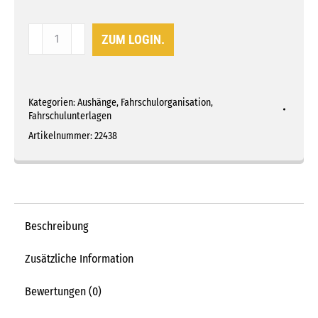
Das
ZUM LOGIN.
B96-
Ausbildungs-
Set
Kategorien:
Aushänge
,
Fahrschulorganisation
,
Menge
Fahrschulunterlagen
Artikelnummer:
22438
Beschreibung
Zusätzliche Information
Bewertungen (0)