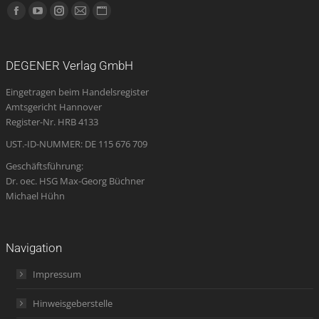
Finden Sie uns auf:
Facebook
YouTube
Instagram
E-
Website
page
page
page
Mail
page
opens
opens
opens
page
opens
DEGENER Verlag GmbH
in
in
in
opens
in
Eingetragen beim Handelsregister
new
new
new
in
new
Amtsgericht Hannover
window
window
window
new
window
Register-Nr. HRB 4133
window
UST.-ID-NUMMER: DE 115 676 709
Geschäftsführung:
Dr. oec. HSG Max-Georg Büchner
Michael Hühn
Navigation
Impressum
Hinweisgeberstelle