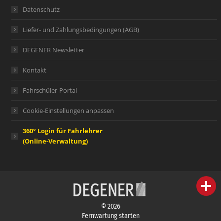
Datenschutz
Liefer- und Zahlungsbedingungen (AGB)
DEGENER Newsletter
Kontakt
Fahrschüler-Portal
Cookie-Einstellungen anpassen
360° Login für Fahrlehrer
(Online-Verwaltung)
person
IHR FACHBERATER
© 2026
campaign
WERBEMATERIAL
Fernwartung starten