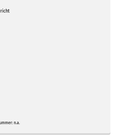
richt
nummer:
n.a.