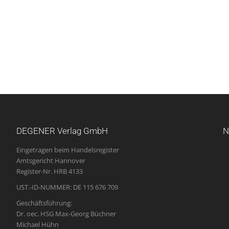
DEGENER Verlag GmbH
N
Eingetragen beim Handelsregister
Amtsgericht Hannover
Register-Nr. HRB 4133
UST.-ID-NUMMER: DE 115 676 709
Geschäftsführung:
Dr. oec. HSG Max-Georg Büchner
Michael Hühn