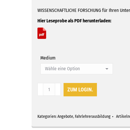
WISSENSCHAFTLICHE FORSCHUNG für Ihren Unter
Hier Leseprobe als PDF herunterladen:
Medium
Die
ZUM LOGIN.
Zukunft
der
Gefahrenlehre
in
Kategorien:
Angebote
,
Fahrlehrerausbildung
Artikel
der