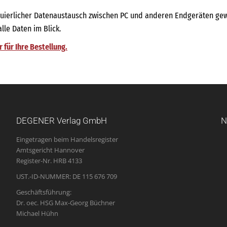
tinuierlicher Datenaustausch zwischen PC und anderen Endgeräten gew
le Daten im Blick.
für Ihre Bestellung.
DEGENER Verlag GmbH
N
Eingetragen beim Handelsregister
Amtsgericht Hannover
Register-Nr. HRB 4133
UST.-ID-NUMMER: DE 115 676 709
Geschäftsführung:
Dr. oec. HSG Max-Georg Büchner
Michael Hühn