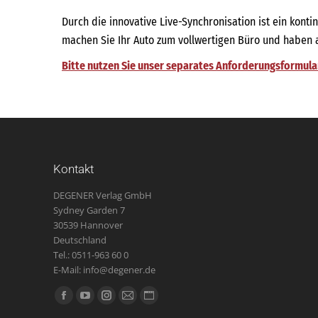
Durch die innovative Live-Synchronisation ist ein kon
machen Sie Ihr Auto zum vollwertigen Büro und haben al
Bitte nutzen Sie unser separates Anforderungsformular 
Kontakt
DEGENER Verlag GmbH
Sydney Garden 7
30539 Hannover
Deutschland
Tel.: 0511-963 60 0
E-Mail: info@degener.de
Finden Sie uns auf:
Facebook
YouTube
Instagram
E-
Website